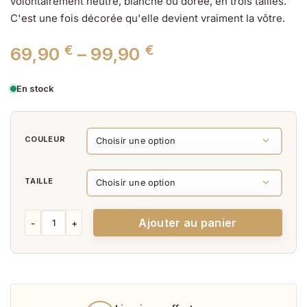
volontairement neutre, blanche ou dorée, en trois tailles.
C'est une fois décorée qu'elle devient vraiment la vôtre.
€
€
Plage
69,90
–
99,90
de
En stock
prix :
69,90 €
COULEUR
à
TAILLE
99,90 €
quantité de Arche de Mariage Originale
Ajouter au panier